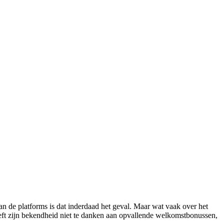
van de platforms is dat inderdaad het geval. Maar wat vaak over het
heeft zijn bekendheid niet te danken aan opvallende welkomstbonussen,