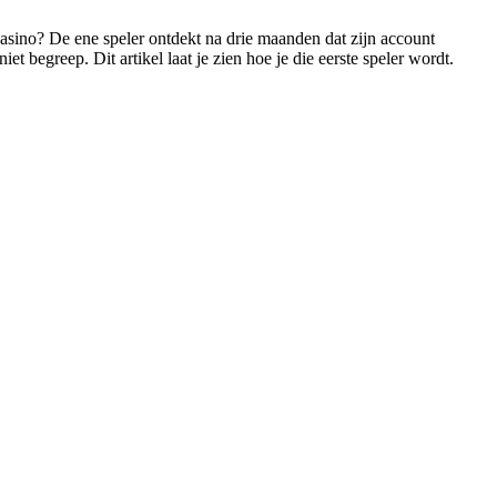
 Casino? De ene speler ontdekt na drie maanden dat zijn account
 begreep. Dit artikel laat je zien hoe je die eerste speler wordt.